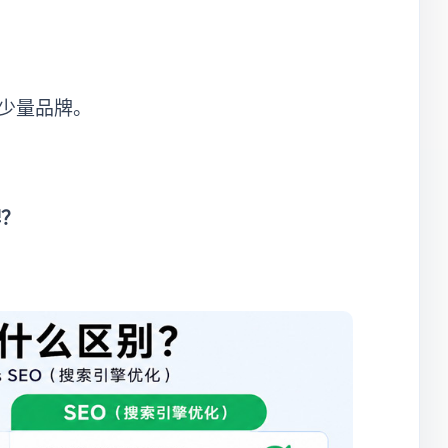
荐少量品牌。
牌？